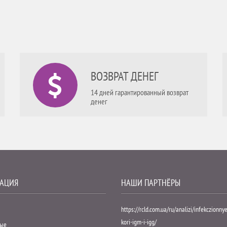
ВОЗВРАТ ДЕНЕГ
14 дней гарантированный возврат
денег
АЦИЯ
НАШИ ПАРТНЁРЫ
https://rcld.com.ua/ru/analizi/infekczionny
kori-igm-i-igg/
мые