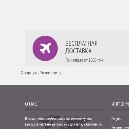
оясницы С
БЕСПЛАТНАЯ
ДОСТАВКА
При заказе от 1000 грн
Свернуть/Развернуть
О НАС
ИНФОРМ
В нашем интернет-магазине вы можете купить
Скидки
высококачественные бандажи для тела, налокотники,
Рекоменду