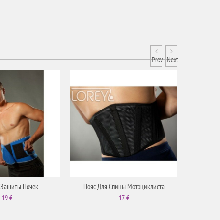
Prev
Next
 Защиты Почек
Пояс Для Спины Мотоциклиста
Турмалино
19 €
17 €