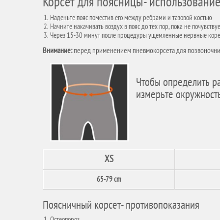
Корсет для поясницы- использовани
Наденьте пояс поместив его между ребрами и тазовой костью
Начните накачивать воздух в пояс до тех пор, пока не почувств
Через 15-30 минут после процедуры ущемленные нервные кореш
Внимание:
перед применением пневмокорсета для позвоночника
Чтобы определить ра
измерьте окружность
XS
65-79 cm
Поясничный корсет- противопоказания
Остеопороз