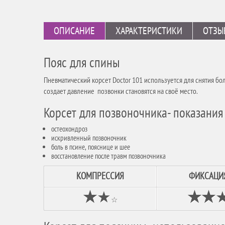
ОПИСАНИЕ
ХАРАКТЕРИСТИКИ
ОТЗЫ
Пояс для спины
Пневматический корсет Doctor 101 используется для снятия б
создает давление позвонки становятся на своё место.
Корсет для позвоночника- показани
остеохондроз
искривленный позвоночник
боль в псине, пояснице и шее
восстановление после травм позвоночника
КОМПРЕССИЯ
ФИКСАЦИ
★
★
★★
☆