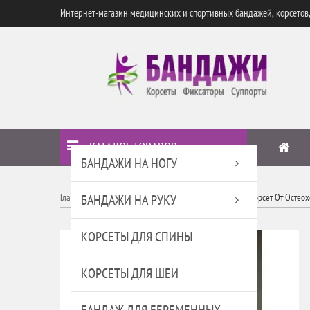
Интернет-магазин медицинских и спортивных бандажей, корсетов
КАТАЛОГ ТОВАРОВ
БАНДАЖИ НА НОГУ
Главная
БАНДАЖИ НА РУКУ
КОРСЕТЫ ДЛЯ СПИНЫ
Пневматический Корсет От Остеох
КОРСЕТЫ ДЛЯ СПИНЫ
КОРСЕТЫ ДЛЯ ШЕИ
БАНДАЖ ДЛЯ БЕРЕМЕННЫХ