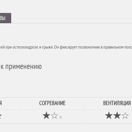
ВЫ
олей при остеохондрозе и грыже. Он фиксирует позвоночник в правильном пол
я к применению
Я
СОГРЕВАНИЕ
ВЕНТИЛЯЦИЯ
★
★
☆
★★
☆
☆