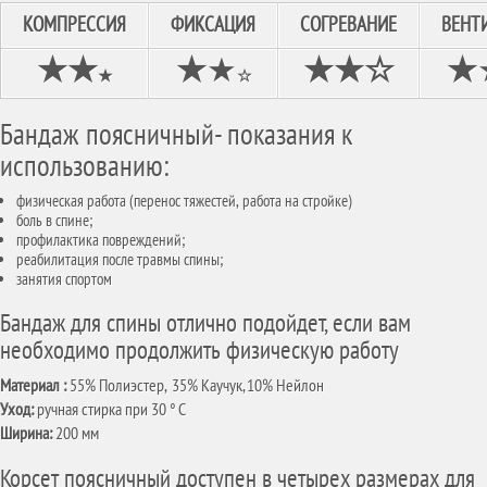
КОМПРЕССИЯ
ФИКСАЦИЯ
СОГРЕВАНИЕ
ВЕНТ
★
★
★
★
★★
☆
★
★
☆
Бандаж поясничный- показания к
использованию:
физическая работа (перенос тяжестей, работа на стройке)
боль в спине;
профилактика повреждений;
реабилитация после травмы спины;
занятия спортом
Бандаж для спины отлично подойдет, если вам
необходимо продолжить физическую работу
Материал :
55% Полиэстер, 35% Каучук, 10% Нейлон
Уход:
ручная стирка при 30 ° C
Ширина:
200 мм
Корсет поясничный доступен в четырех размерах для