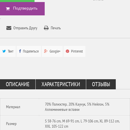
БЫСТРЫЙ ЗАКАЗ
.
Отправить Другу
Печать
Твит
Поделиться
Google+
Pinterest
ОПИСАНИЕ
ХАРАКТЕРИСТИКИ
ОТЗЫВЫ
70% Полиэстер, 20% Каучук, 5% Нейлон, 5%
Материал
Аллюминиевые вставки
S 58-76 cm, M 69-91 cm, L 79-106 cm, XL 89-112 cm,
Размер
XXL 105-122 cm