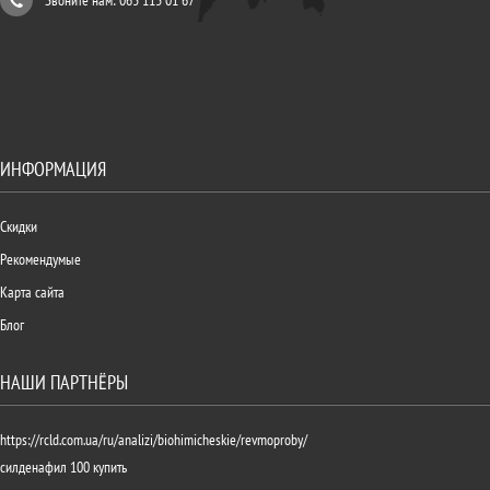
Звоните нам: 063 113 01 67
ИНФОРМАЦИЯ
Скидки
Рекомендумые
Карта сайта
Блог
НАШИ ПАРТНЁРЫ
https://rcld.com.ua/ru/analizi/biohimicheskie/revmoproby/
силденафил 100 купить