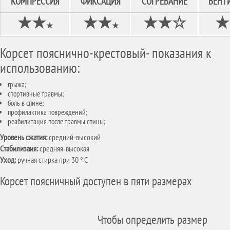
КОМПРЕССИЯ
ФИКСАЦИЯ
СОГРЕВАНИЕ
ВЕНТ
★
★
★
★
★★
☆
★
★
★
Корсет пояснично-крестовый- показания к
использованию:
грыжа;
спортивные травмы;
боль в спине;
профилактика повреждений;
реабилитация после травмы спины;
Уровень сжатия:
средний-высокий
Стабилизаия:
средняя-высокая
Уход:
ручная стирка при 30 ° C
Корсет поясничный доступен в пяти размерах
Чтобы определить размер