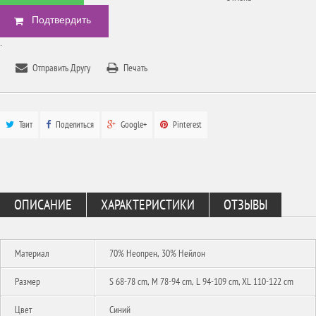
БЫСТРЫЙ ЗАКАЗ
.
Отправить Другу
Печать
Твит
Поделиться
Google+
Pinterest
ОПИСАНИЕ
ХАРАКТЕРИСТИКИ
ОТЗЫВЫ
Материал
70% Неопрен, 30% Нейлон
Размер
S 68-78 cm, M 78-94 cm, L 94-109 cm, XL 110-122 cm
Цвет
Синий