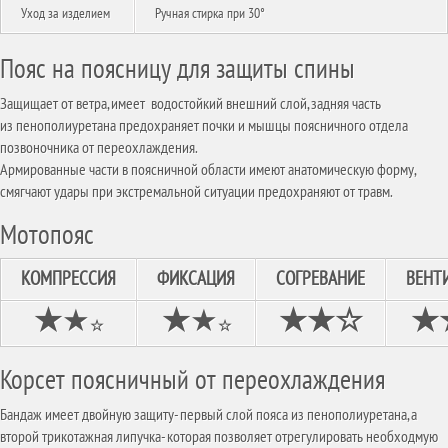
Уход за изделием
Ручная стирка при 30°
Пояс на поясницу для защиты спины
Защищает от ветра, имеет водостойкий внешний слой, задняя часть
из пенополиуретана предохраняет почки и мышцы поясничного отдела
позвоночника от переохлаждения.
Армированные части в поясничной области имеют анатомическую форму,
смягчают удары при экстремальной ситуации предохраняют от травм.
Мотопояс
КОМПРЕССИЯ
ФИКСАЦИЯ
СОГРЕВАНИЕ
ВЕНТ
★
★
★
★
★★
☆
★
☆
☆
Корсет поясничный от переохлаждения
Бандаж имеет двойную защиту- первый слой пояса из пенополиуретана, а
второй трикотажная липучка- которая позволяет отрегулировать необходмую