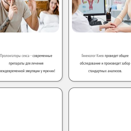
Пролонгаторы секса
- современные
Гинеколог Киев
проведет общее
препараты для лечения
обследование и произведет забор
реждевременной эякуляции у мужчин!
стандартных анализов.